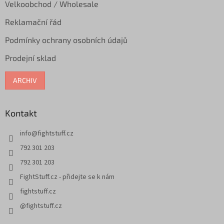
Velkoobchod / Wholesale
Reklamační řád
Podmínky ochrany osobních údajů
Prodejní sklad
ARCHIV
Kontakt
info
@
fightstuff.cz
792 301 203
792 301 203
FightStuff.cz - přidejte se k nám
fightstuff.cz
@fightstuff.cz