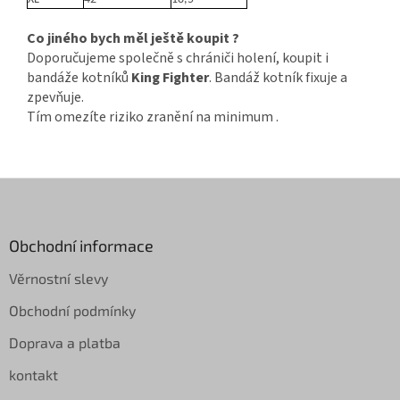
Co jiného bych měl ještě koupit ?
Doporučujeme společně s chrániči holení, koupit i
bandáže kotníků
King Fighter
. Bandáž kotník fixuje a
zpevňuje.
Tím omezíte riziko zranění na minimum .
Z
á
p
a
Obchodní informace
t
Věrnostní slevy
í
Obchodní podmínky
Doprava a platba
kontakt