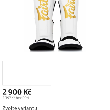
2 900 Kč
2 397 Kč bez DPH
Měrná
Zvolte variantu
cena: