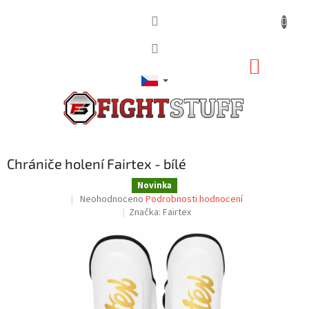
Přejít
na
obsah
NÁKUP
KOŠÍK
Chrániče holení Fairtex - bílé
Novinka
Průměrné
Neohodnoceno
Podrobnosti hodnocení
hodnocení
Značka:
Fairtex
produktu
je
0,0
z
5
hvězdiček.