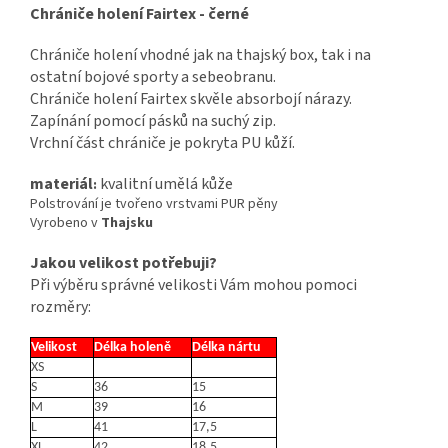
Chrániče holení Fairtex - černé
Chrániče holení vhodné jak na thajský box, tak i na
ostatní bojové sporty a sebeobranu.
Chrániče holení Fairtex skvěle absorbojí nárazy.
Zapínání pomocí pásků na suchý zip.
Vrchní část chrániče je pokryta PU kůží.
materiál
kvalitní umělá kůže
:
Polstrování je tvořeno vrstvami PUR pěny
Vyrobeno v
Thajsku
Jakou velikost potřebuji?
Při výběru správné velikosti Vám mohou pomoci
rozměry:
Velikost
Délka holeně
Délka nártu
XS
S
36
15
M
39
16
L
41
17,5
XL
42
18,5