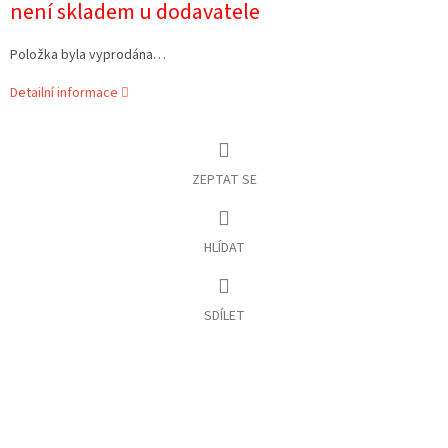
není skladem u dodavatele
cena:
Položka byla vyprodána…
Detailní informace
ZEPTAT SE
HLÍDAT
SDÍLET