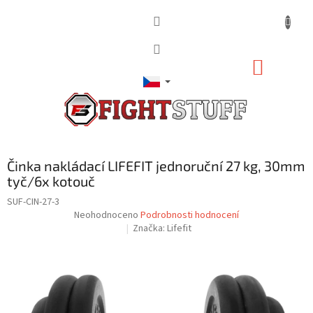
Přejít
na
obsah
NÁKUP
KOŠÍK
Činka nakládací LIFEFIT jednoruční 27 kg, 30mm
tyč/6x kotouč
SUF-CIN-27-3
Průměrné
Neohodnoceno
Podrobnosti hodnocení
hodnocení
Značka:
Lifefit
produktu
je
0,0
z
5
hvězdiček.