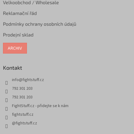
Velkoobchod / Wholesale
Reklamační řád
Podmínky ochrany osobních údajů
Prodejní sklad
ARCHIV
Kontakt
info
@
fightstuff.cz
792 301 203
792 301 203
FightStuff.cz - přidejte se k nám
fightstuff.cz
@fightstuff.cz