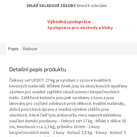
VELKÉ SKLADOVÉ ZÁSOBY
Ihned k odeslání.
Výhodná spolupráce
Spolupráce pro obchody a kluby
Popis
Diskuze
Detailní popis produktu
Činkový set LIFEFIT 27 kg je vyroben z vysoce kvalitních
kovových materiálů. Hřídele činek jsou na obou koncích opatřeny
závitem pro snadné zajištění závaží pomoci bezpečnostních
matic. Zátěžové kotouče jsou pak vyrobeny z kovu a jsou
lakovány pro zvýšení odolnosti proti vlhkosti. Kvalitní materiály,
dobrá povrchová úprava a snadná výměna zátěže jsou
vlastnosti, které řadí tyto jednoručky mezi nepostradatelnou
součást domácí posilovny. - činkový set 27 kg - hřídel o délce 35
cm, hmotnosti cca 2,3 kg, průměru 30 mm - 2 kusy
bezpečnostních matic - 2 kusy - kotouč 2,5 kg - 4 kusy - kotouč 5