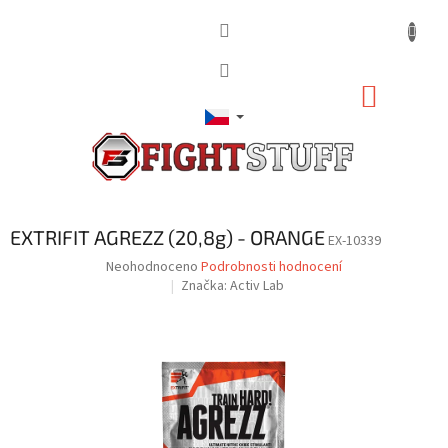
Přejít
na
obsah
NÁKUP
KOŠÍK
EXTRIFIT AGREZZ (20,8g) - ORANGE
EX-10339
Průměrné
Neohodnoceno
Podrobnosti hodnocení
hodnocení
Značka:
Activ Lab
produktu
je
0,0
z
5
hvězdiček.