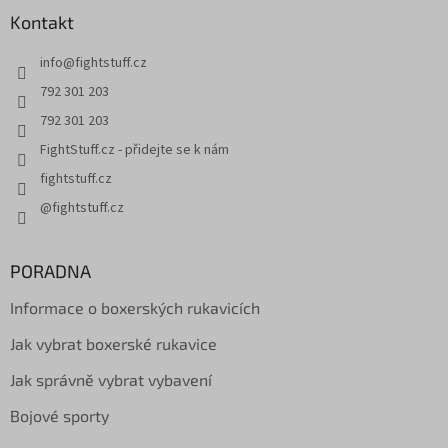
Kontakt
info
@
fightstuff.cz
792 301 203
792 301 203
FightStuff.cz - přidejte se k nám
fightstuff.cz
@fightstuff.cz
PORADNA
Informace o boxerských rukavicích
Jak vybrat boxerské rukavice
Jak správně vybrat vybavení
Bojové sporty