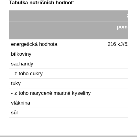
Tabulka nutričních hodnot:
20,8
pomera
energetická hodnota
216 kJ/51 kc
bílkoviny
0,4
sacharidy
0,5
- z toho cukry
0
tuky
0
- z toho nasycené mastné kyseliny
0
vláknina
0
sůl
0,1