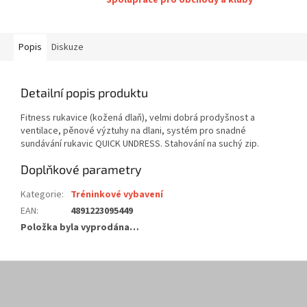
Spolupráce pro obchody a kluby
Popis
Diskuze
Detailní popis produktu
Fitness rukavice (kožená dlaň), velmi dobrá prodyšnost a
ventilace, pěnové výztuhy na dlani, systém pro snadné
sundávání rukavic QUICK UNDRESS. Stahování na suchý zip.
Doplňkové parametry
Kategorie
:
Tréninkové vybavení
EAN
:
4891223095449
Položka byla vyprodána…
Z
á
p