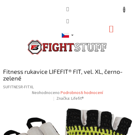
Přejít
na
obsah
NÁKUP
KOŠÍK
Fitness rukavice LIFEFIT® FIT, vel. XL, černo-
zelené
SUFITNESR-FITXL
Průměrné
Neohodnoceno
Podrobnosti hodnocení
hodnocení
Značka:
Lifefit®
produktu
je
0,0
z
5
hvězdiček.