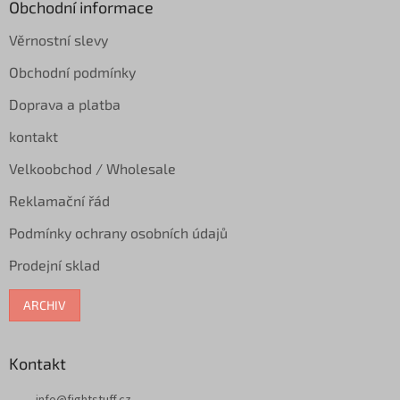
a
Obchodní informace
t
Věrnostní slevy
í
Obchodní podmínky
Doprava a platba
kontakt
Velkoobchod / Wholesale
Reklamační řád
Podmínky ochrany osobních údajů
Prodejní sklad
ARCHIV
Kontakt
info
@
fightstuff.cz