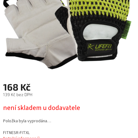
168 Kč
139 Kč bez DPH
Měrná
není skladem u dodavatele
cena:
Položka byla vyprodána…
FITNESR-FITXL