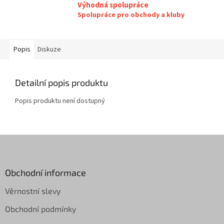
Výhodná spolupráce
Spolupráce pro obchody a kluby
Popis
Diskuze
Detailní popis produktu
Popis produktu není dostupný
Z
á
p
a
Obchodní informace
t
Věrnostní slevy
í
Obchodní podmínky