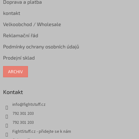
Doprava a platba
kontakt
Velkoobchod / Wholesale
Reklamační řád
Podmínky ochrany osobních údajů
Prodejní sklad
ARCHIV
Kontakt
info
@
fightstuff.cz
792 301 203
792 301 203
FightStuff.cz - přidejte se k nám