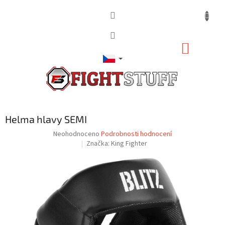
Přejít
na
obsah
NÁKUP
KOŠÍK
Helma hlavy SEMI
Průměrné
Neohodnoceno
Podrobnosti hodnocení
hodnocení
Značka:
King Fighter
produktu
je
0,0
z
5
hvězdiček.