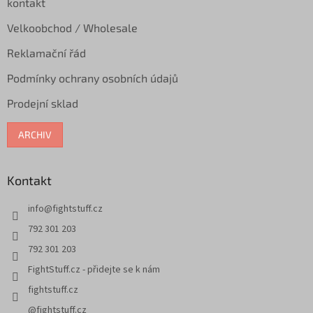
kontakt
Velkoobchod / Wholesale
Reklamační řád
Podmínky ochrany osobních údajů
Prodejní sklad
ARCHIV
Kontakt
info
@
fightstuff.cz
792 301 203
792 301 203
FightStuff.cz - přidejte se k nám
fightstuff.cz
@fightstuff.cz