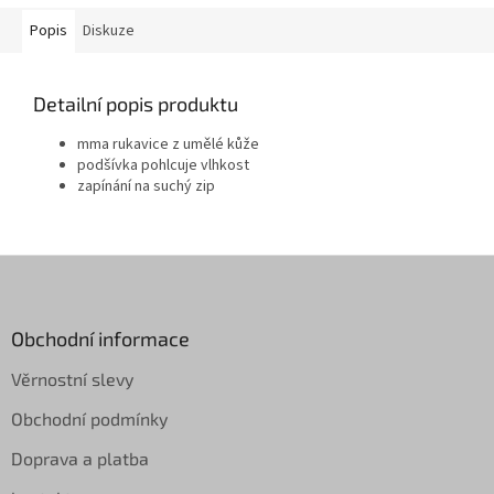
Popis
Diskuze
Detailní popis produktu
mma rukavice z umělé kůže
podšívka pohlcuje vlhkost
zapínání na suchý zip
Z
á
p
a
Obchodní informace
t
Věrnostní slevy
í
Obchodní podmínky
Doprava a platba