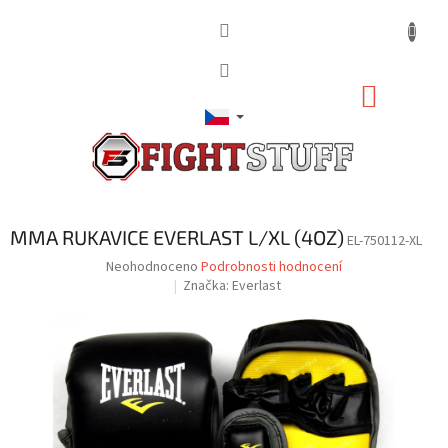
Přejít
na
obsah
NÁKUP
KOŠÍK
MMA RUKAVICE EVERLAST L/XL (4OZ)
EL-750112-XL
Průměrné
Neohodnoceno
Podrobnosti hodnocení
hodnocení
Značka:
Everlast
produktu
je
0,0
z
5
hvězdiček.