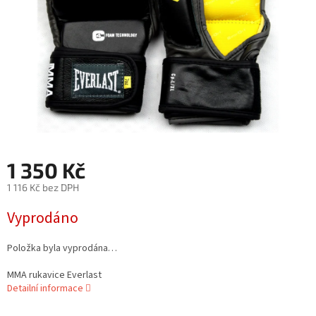
1 350 Kč
1 116 Kč bez DPH
Měrná
Vyprodáno
cena:
Položka byla vyprodána…
MMA rukavice Everlast
Detailní informace