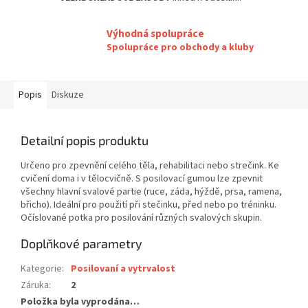
Výhodná spolupráce
Spolupráce pro obchody a kluby
Popis
Diskuze
Detailní popis produktu
Určeno pro zpevnění celého těla, rehabilitaci nebo strečink. Ke
cvičení doma i v tělocvičně. S posilovací gumou lze zpevnit
všechny hlavní svalové partie (ruce, záda, hýždě, prsa, ramena,
břicho). Ideální pro použití při stečinku, před nebo po tréninku.
Očíslované potka pro posilování různých svalových skupin.
Doplňkové parametry
Kategorie
:
Posilovaní a vytrvalost
Záruka
:
2
Položka byla vyprodána…