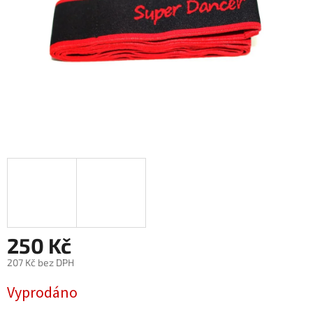
250 Kč
207 Kč bez DPH
Měrná
Vyprodáno
cena: