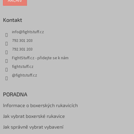
ARCHIV
Kontakt
info
@
fightstuff.cz
792 301 203
792 301 203
FightStuff.cz - přidejte se k nám
fightstuff.cz
@fightstuff.cz
PORADNA
Informace o boxerských rukavicích
Jak vybrat boxerské rukavice
Jak správně vybrat vybavení