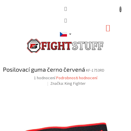
Přejít
na
obsah
NÁKUP
KOŠÍK
Posilovací guma černo červená
KF-1753RD
Průměrné
1 hodnocení
Podrobnosti hodnocení
hodnocení
Značka:
King Fighter
produktu
je
4,0
z
5
hvězdiček.