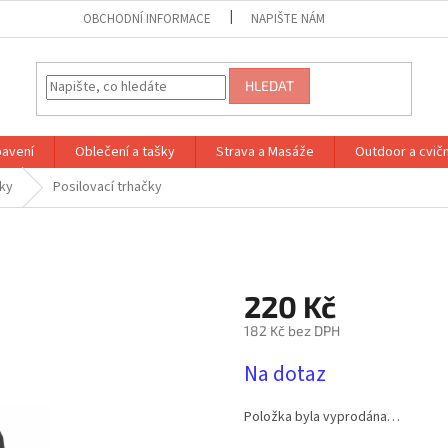
OBCHODNÍ INFORMACE
NAPIŠTE NÁM
HLEDAT
bavení
Oblečení a tašky
Strava a Masáže
Outdoor a cvič
áky
Posilovací trhačky
220 Kč
182 Kč bez DPH
Měrná
Na dotaz
cena:
Položka byla vyprodána…