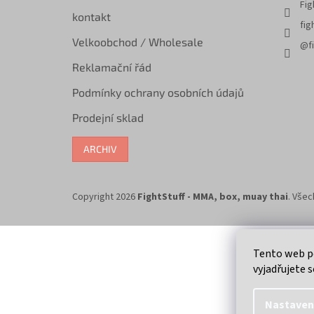
Fig
kontakt
fig
Velkoobchod / Wholesale
@fi
Reklamační řád
Podmínky ochrany osobních údajů
Prodejní sklad
ARCHIV
Copyright 2026
FightStuff - MMA, box, muay thai
. Vše
Tento web p
vyjadřujete s
Nastaven