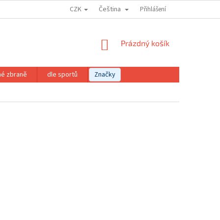
CZK
Čeština
Přihlášení
NÁKUPNÍ
Prázdný košík
KOŠÍK
né zbraně
dle sportů
Značky