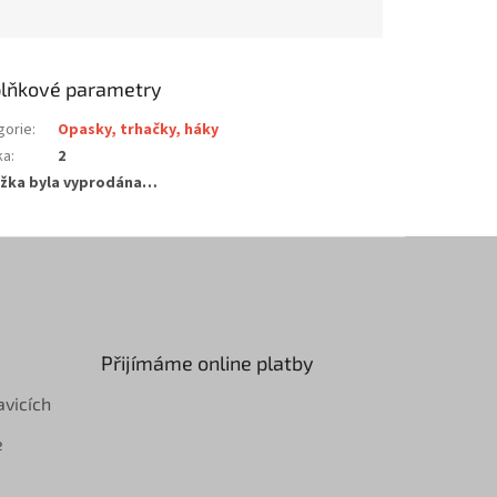
lňkové parametry
gorie
:
Opasky, trhačky, háky
ka
:
2
žka byla vyprodána…
Přijímáme online platby
avicích
e