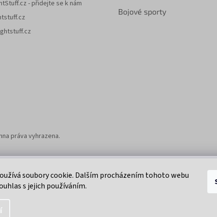
htStuff.cz - přidejte se k nám
Bojové sporty
htstuff.cz
ghtstuff.cz
chna práva vyhrazena.
Klikni na super eshop pro cyklisty a bikery.
oužívá soubory cookie. Dalším procházením tohoto webu
ouhlas s jejich používáním.
í