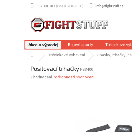
Přejít
792 301 203
info@fightstuff.cz
na
obsah
Bojové sporty
Tréninkové vy
Akce a výprodej
Domů
Tréninkové vybavení
Opasky, trhačky, h
Posilovací trhačky
PS3400
Průměrné
3 hodnocení
Podrobnosti hodnocení
hodnocení
produktu
je
3,0
z
5
hvězdiček.