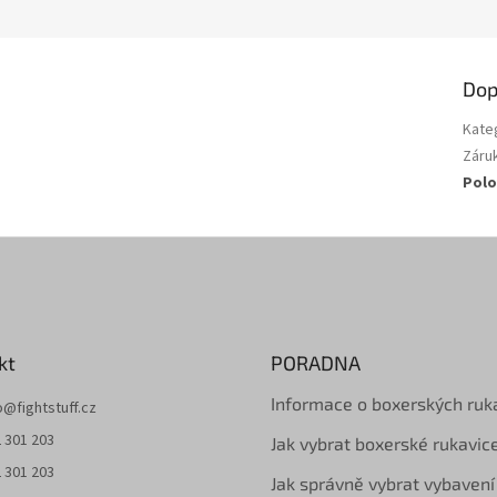
Dop
Kate
Záru
Polo
kt
PORADNA
Informace o boxerských ruk
o
@
fightstuff.cz
 301 203
Jak vybrat boxerské rukavic
 301 203
Jak správně vybrat vybavení