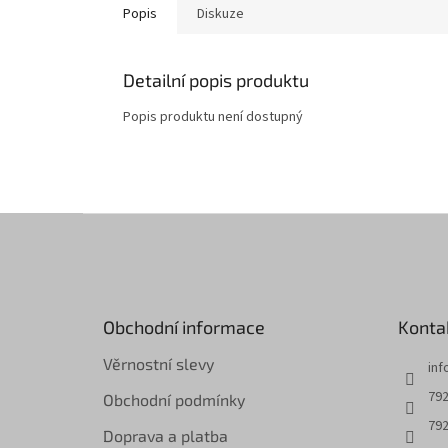
Popis
Diskuze
Detailní popis produktu
Popis produktu není dostupný
Z
á
p
a
t
Obchodní informace
Konta
í
Věrnostní slevy
inf
792
Obchodní podmínky
792
Doprava a platba