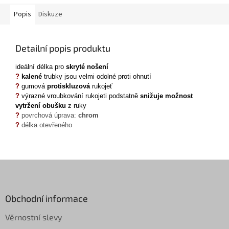
Popis
Diskuze
Detailní popis produktu
ideální délka
pro
skryté nošení
?
kalené
trubky jsou velmi odolné proti ohnutí
?
g
umová
protiskluzová
rukojeť
?
výrazné vroubkování rukojeti podstatně
snižuje možnost
vytržení obušku
z ruky
?
povrchová úprava:
chrom
?
d
élka otevřeného
Z
á
p
a
Obchodní informace
t
Věrnostní slevy
í