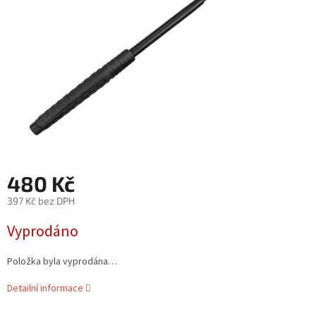
480 Kč
397 Kč bez DPH
Měrná
Vyprodáno
cena:
Položka byla vyprodána…
Detailní informace