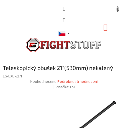
Přejít
na
obsah
NÁKUP
KOŠÍK
Teleskopický obušek 21"(530mm) nekalený
ES-EXB-21N
Průměrné
Neohodnoceno
Podrobnosti hodnocení
hodnocení
Značka:
ESP
produktu
je
0,0
z
5
hvězdiček.