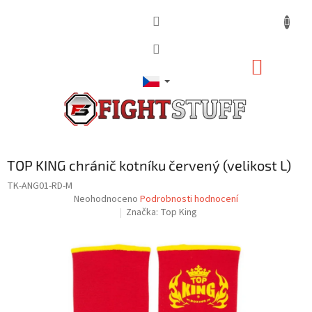
Přejít
na
obsah
NÁKUP
KOŠÍK
TOP KING chránič kotníku červený (velikost L)
TK-ANG01-RD-M
Průměrné
Neohodnoceno
Podrobnosti hodnocení
hodnocení
Značka:
Top King
produktu
je
0,0
z
5
hvězdiček.