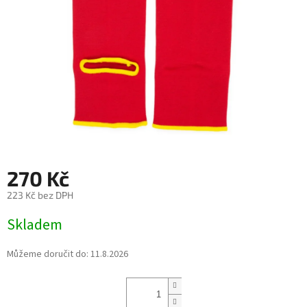
270 Kč
223 Kč bez DPH
Měrná
Skladem
cena:
Můžeme doručit do:
11.8.2026