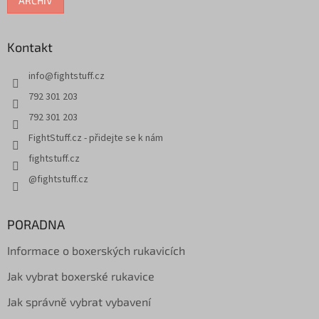
ARCHIV
Kontakt
info
@
fightstuff.cz
792 301 203
792 301 203
FightStuff.cz - přidejte se k nám
fightstuff.cz
@fightstuff.cz
PORADNA
Informace o boxerských rukavicích
Jak vybrat boxerské rukavice
Jak správně vybrat vybavení