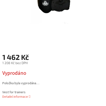
1 462 Kč
1 208 Kč bez DPH
Měrná
Vyprodáno
cena:
Položka byla vyprodána…
Vest for trainers
Detailní informace