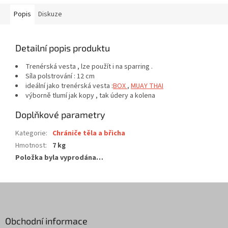
Popis
Diskuze
Detailní popis produktu
Trenérská vesta , lze použít i na sparring .
Síla polstrování : 12 cm
ideální jako trenérská vesta :
BOX
,
MUAY THAI
výborně tlumí jak kopy , tak údery a kolena
Doplňkové parametry
Kategorie
:
Chrániče těla a břicha
Hmotnost
:
7 kg
Položka byla vyprodána…
Z
á
p
a
Obchodní informace