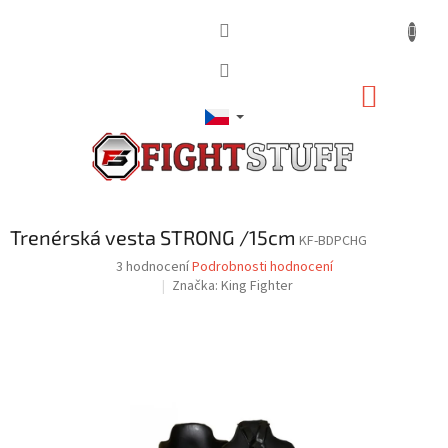
Přejít
na
obsah
NÁKUP
KOŠÍK
Trenérská vesta STRONG /15cm
KF-BDPCHG
Průměrné
3 hodnocení
Podrobnosti hodnocení
hodnocení
Značka:
King Fighter
produktu
je
3,7
z
5
hvězdiček.