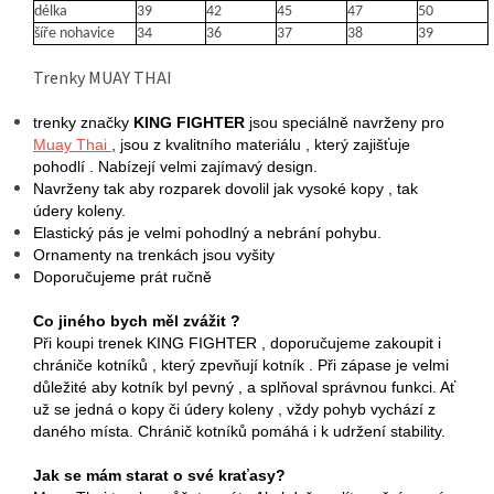
délka
39
42
45
47
50
šíře nohavice
34
36
37
38
39
Trenky MUAY THAI
trenky značky
KING FIGHTER
jsou speciálně navrženy pro
Muay Thai
, jsou z kvalitního materiálu , který zajišťuje
pohodlí . Nabízejí velmi zajímavý design.
Navrženy tak aby rozparek dovolil jak vysoké kopy , tak
údery koleny.
Elastický pás je velmi pohodlný a nebrání pohybu.
Ornamenty na trenkách jsou vyšity
Doporučujeme prát ručně
Co jiného bych měl zvážit ?
Při koupi trenek KING FIGHTER , doporučujeme zakoupit i
chrániče kotníků , který zpevňují kotník . Při zápase je velmi
důležité aby kotník byl pevný , a splňoval správnou funkci. Ať
už se jedná o kopy či údery koleny , vždy pohyb vychází z
daného místa. Chránič kotníků pomáhá i k udržení stability.
Jak se mám starat o své kraťasy?