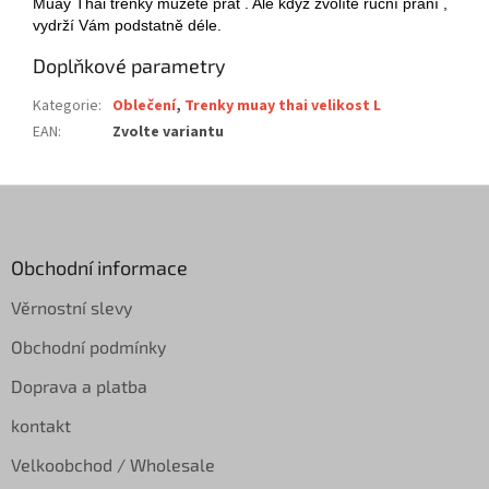
Muay Thai trenky můžete prát . Ale když zvolíte ruční praní ,
vydrží Vám podstatně déle.
Doplňkové parametry
Kategorie
:
Oblečení
,
Trenky muay thai velikost L
EAN
:
Zvolte variantu
Z
á
p
a
Obchodní informace
t
Věrnostní slevy
í
Obchodní podmínky
Doprava a platba
kontakt
Velkoobchod / Wholesale