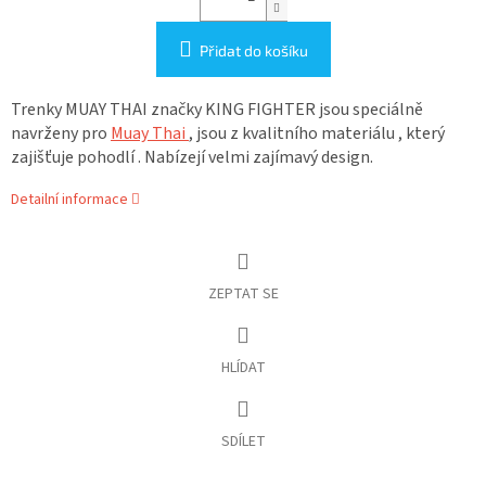
Přidat do košíku
Trenky MUAY THAI značky KING FIGHTER jsou speciálně
navrženy pro
Muay Thai
, jsou z kvalitního materiálu , který
zajišťuje pohodlí . Nabízejí velmi zajímavý design.
Detailní informace
ZEPTAT SE
HLÍDAT
SDÍLET