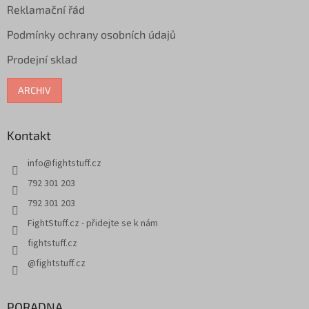
Reklamační řád
Podmínky ochrany osobních údajů
Prodejní sklad
ARCHIV
Kontakt
info
@
fightstuff.cz
792 301 203
792 301 203
FightStuff.cz - přidejte se k nám
fightstuff.cz
@fightstuff.cz
PORADNA