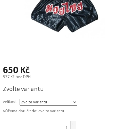
650 Kč
537 Kč bez DPH
Měrná
Zvolte variantu
cena:
velikost
Můžeme doručit do:
Zvolte variantu