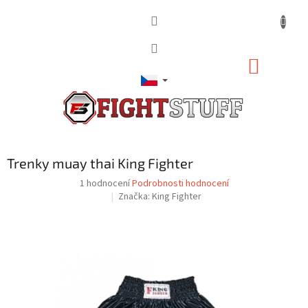
Přejít
na
obsah
NÁKUP
KOŠÍK
Trenky muay thai King Fighter
Průměrné
1 hodnocení
Podrobnosti hodnocení
hodnocení
Značka:
King Fighter
produktu
je
5,0
z
5
hvězdiček.