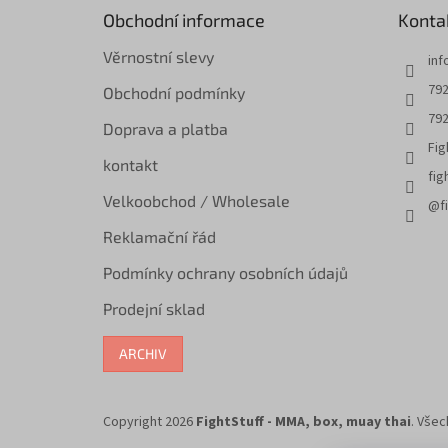
t
Obchodní informace
Konta
í
Věrnostní slevy
inf
792
Obchodní podmínky
792
Doprava a platba
Fig
kontakt
fig
Velkoobchod / Wholesale
@fi
Reklamační řád
Podmínky ochrany osobních údajů
Prodejní sklad
ARCHIV
Copyright 2026
FightStuff - MMA, box, muay thai
. Vše