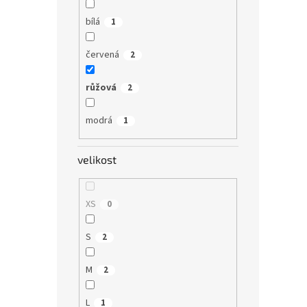
bílá
1
červená
2
růžová
2
modrá
1
velikost
XS
0
S
2
M
2
L
1