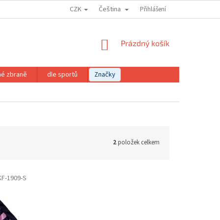
CZK
Čeština
Přihlášení
NÁKUPNÍ
Prázdný košík
KOŠÍK
né zbraně
dle sportů
Značky
2
položek celkem
KF-1909-S