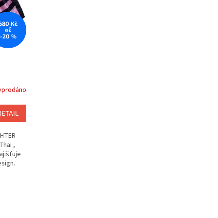
680 Kč
až
–20 %
yprodáno
DETAIL
GHTER
Thai ,
ajišťuje
esign.