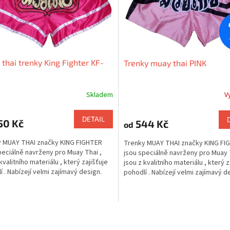
thai trenky King Fighter KF-
Trenky muay thai PINK
Skladem
V
DETAIL
50 Kč
544 Kč
od
 MUAY THAI značky KING FIGHTER
Trenky MUAY THAI značky KING FI
peciálně navrženy pro Muay Thai ,
jsou speciálně navrženy pro Muay 
kvalitního materiálu , který zajišťuje
jsou z kvalitního materiálu , který z
í . Nabízejí velmi zajímavý design.
pohodlí . Nabízejí velmi zajímavý d
O
v