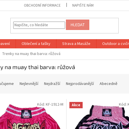
OBCHODNÍ INFORMACE
NAPIŠTE NÁM
HLEDAT
bavení
Oblečení a tašky
Strava a Masáže
Outdoor a cvič
Trenky na muay thai barva: růžová
y na muay thai barva: růžová
učujeme
Nejlevnější
Nejdražší
Nejprodávanější
Abecedně
Kód:
KF-1912-M
Kód:
Akce