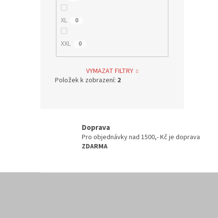
XL
0
XXL
0
VYMAZAT FILTRY
Položek k zobrazení:
2
Doprava
Pro objednávky nad 1500,- Kč je doprava
ZDARMA
Z
á
p
a