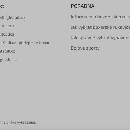
kt
PORADNA
Informace o boxerských ruk
o
@
fightstuff.cz
 301 203
Jak vybrat boxerské rukavic
 301 203
Jak správně vybrat vybavení
htStuff.cz - přidejte se k nám
Bojové sporty
htstuff.cz
ghtstuff.cz
chna práva vyhrazena.