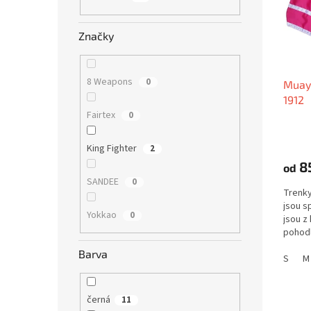
n
p
d
e
r
u
Značky
l
o
k
d
t
u
ů
8 Weapons
0
Muay 
k
1912
t
Fairtex
0
ů
King Fighter
2
8
od
SANDEE
0
Trenky
jsou s
Yokkao
0
jsou z 
pohodl
Barva
S
M
černá
11