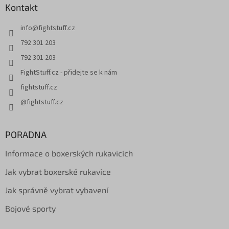
Kontakt
info
@
fightstuff.cz
792 301 203
792 301 203
FightStuff.cz - přidejte se k nám
fightstuff.cz
@fightstuff.cz
PORADNA
Informace o boxerských rukavicích
Jak vybrat boxerské rukavice
Jak správně vybrat vybavení
Bojové sporty