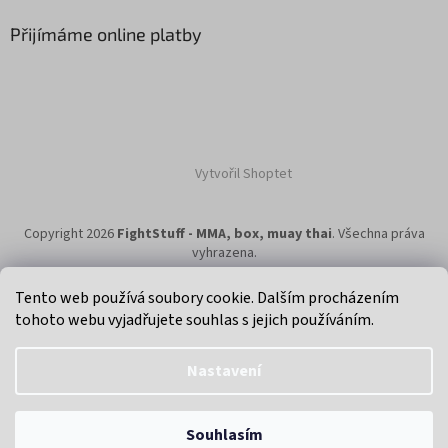
Přijímáme online platby
Vytvořil Shoptet
Copyright 2026
FightStuff - MMA, box, muay thai
. Všechna práva
vyhrazena.
Tento web používá soubory cookie. Dalším procházením
tohoto webu vyjadřujete souhlas s jejich používáním.
Klikni na super eshop pro cyklisty a bikery.
Nastavení
Objednávky uskutečněné na eshopu, budou odeslány
Souhlasím