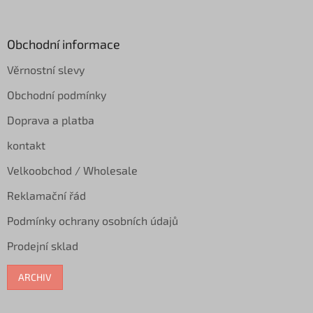
á
p
a
Obchodní informace
t
Věrnostní slevy
í
Obchodní podmínky
Doprava a platba
kontakt
Velkoobchod / Wholesale
Reklamační řád
Podmínky ochrany osobních údajů
Prodejní sklad
ARCHIV