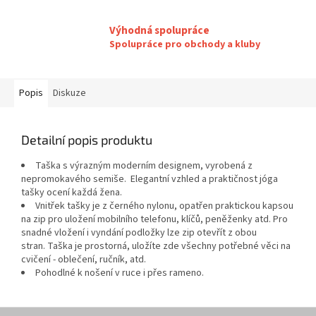
Výhodná spolupráce
Spolupráce pro obchody a kluby
Popis
Diskuze
Detailní popis produktu
Taška s výrazným moderním designem, vyrobená z
nepromokavého semiše. Elegantní vzhled a praktičnost jóga
tašky ocení každá žena.
Vnitřek tašky je z černého nylonu, opatřen praktickou kapsou
na zip pro uložení mobilního telefonu, klíčů, peněženky atd. Pro
snadné vložení i vyndání podložky lze zip otevřít z obou
stran. Taška je prostorná, uložíte zde všechny potřebné věci na
cvičení - oblečení, ručník, atd.
Pohodlné k nošení v ruce i přes rameno.
Z