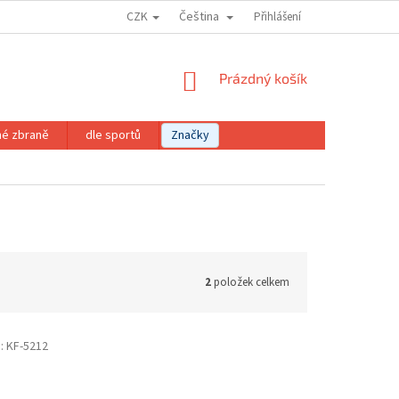
CZK
Čeština
Přihlášení
NÁKUPNÍ
Prázdný košík
KOŠÍK
né zbraně
dle sportů
Značky
2
položek celkem
:
KF-5212