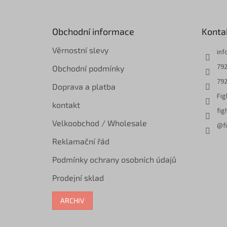
p
a
t
Obchodní informace
Konta
í
Věrnostní slevy
inf
792
Obchodní podmínky
792
Doprava a platba
Fig
kontakt
fig
Velkoobchod / Wholesale
@fi
Reklamační řád
Podmínky ochrany osobních údajů
Prodejní sklad
ARCHIV