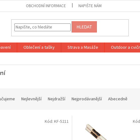
OBCHODNÍ INFORMACE
NAPIŠTE NÁM
HLEDAT
bavení
Oblečení a tašky
Strava a Masáže
Outdoor a cvič
ní
učujeme
Nejlevnější
Nejdražší
Nejprodávanější
Abecedně
Kód:
KF-5211
Kód
ravujeme
Připravujeme