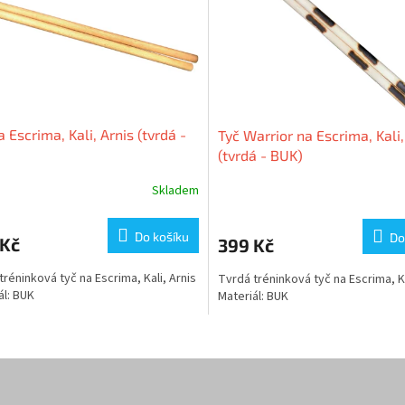
a Escrima, Kali, Arnis (tvrdá -
Tyč Warrior na Escrima, Kali,
(tvrdá - BUK)
Skladem
Do košíku
Do
 Kč
399 Kč
tréninková tyč na Escrima, Kali, Arnis
Tvrdá tréninková tyč na Escrima, Ka
ál: BUK
Materiál: BUK
O
v
l
á