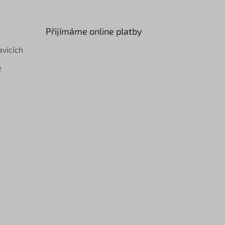
Přijímáme online platby
avicích
e