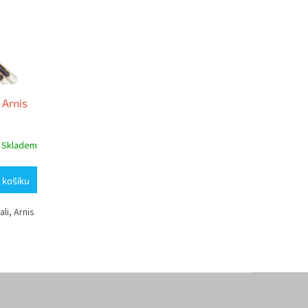
 Arnis
Skladem
 košíku
li, Arnis