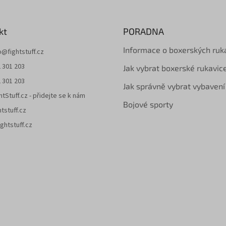
d
a
c
í
kt
PORADNA
p
r
Informace o boxerských ruk
o
@
fightstuff.cz
v
 301 203
k
Jak vybrat boxerské rukavic
y
 301 203
Jak správně vybrat vybavení
v
htStuff.cz - přidejte se k nám
ý
Bojové sporty
p
htstuff.cz
i
ghtstuff.cz
s
u