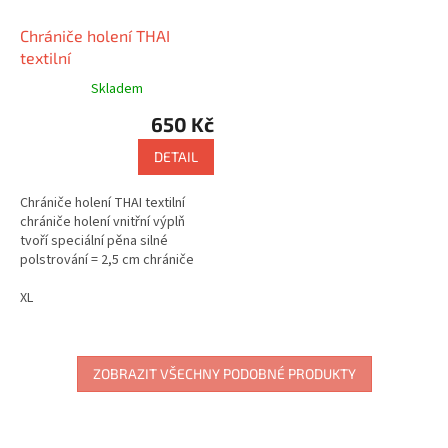
Chrániče holení THAI
textilní
Skladem
650 Kč
DETAIL
Chrániče holení THAI textilní
chrániče holení vnitřní výplň
tvoří speciální pěna silné
polstrování = 2,5 cm chrániče
jsou testovány ve
specializované laboratoři
XL
ZOBRAZIT VŠECHNY PODOBNÉ PRODUKTY