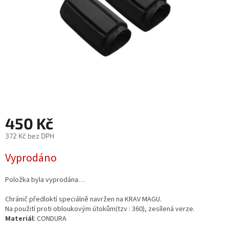
450 Kč
372 Kč bez DPH
Měrná
Vyprodáno
cena:
Položka byla vyprodána…
Chránič předloktí speciálně navržen na KRAV MAGU.
Na použití proti obloukovým útokům(tzv : 360), zesílená verze.
Materiál
: CONDURA