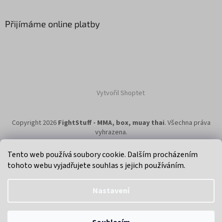
Přijímáme online platby
Vytvořil Shoptet
Copyright 2026
FightStuff - MMA, box, muay thai
. Všechna práva
vyhrazena.
Tento web používá soubory cookie. Dalším procházením
tohoto webu vyjadřujete souhlas s jejich používáním.
Klikni na super eshop pro cyklisty a bikery.
Nastavení
Objednávky uskutečněné na eshopu, budou odeslány