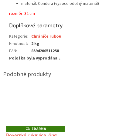
materiál: Condura (vysoce odolný materiál)
rozměr: 32 cm
Doplňkové parametry
Kategorie
:
Chrániče rukou
Hmotnost
:
2 kg
EAN
:
8594200511258
Položka byla vyprodána…
ZDARMA
Z
D
Boxerské rukavice King