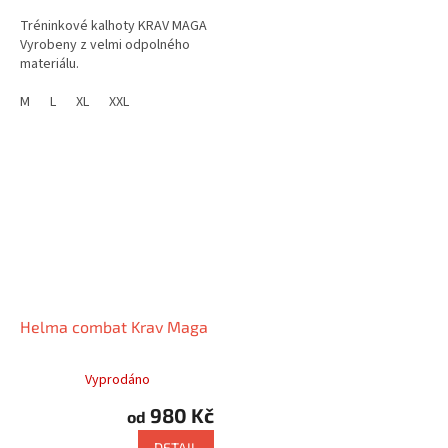
Tréninkové kalhoty KRAV MAGA
Vyrobeny z velmi odpolného
materiálu.
M
L
XL
XXL
Helma combat Krav Maga
Vyprodáno
980 Kč
od
DETAIL