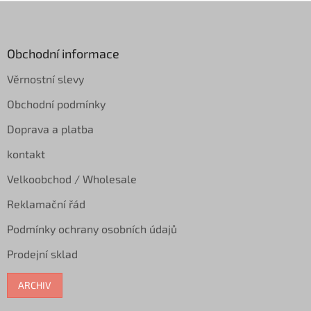
Z
á
p
a
Obchodní informace
t
Věrnostní slevy
í
Obchodní podmínky
Doprava a platba
kontakt
Velkoobchod / Wholesale
Reklamační řád
Podmínky ochrany osobních údajů
Prodejní sklad
ARCHIV