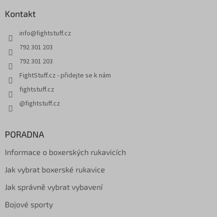
Kontakt
info
@
fightstuff.cz
792 301 203
792 301 203
FightStuff.cz - přidejte se k nám
fightstuff.cz
@fightstuff.cz
PORADNA
Informace o boxerských rukavicích
Jak vybrat boxerské rukavice
Jak správně vybrat vybavení
Bojové sporty