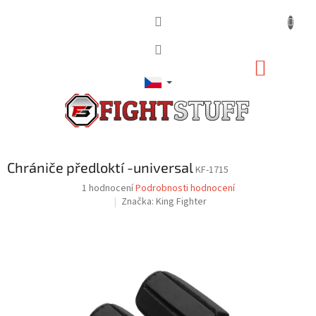
Přejít
na
obsah
NÁKUP
KOŠÍK
Chrániče předloktí -universal
KF-1715
Průměrné
1 hodnocení
Podrobnosti hodnocení
hodnocení
Značka:
King Fighter
produktu
je
5,0
z
5
hvězdiček.