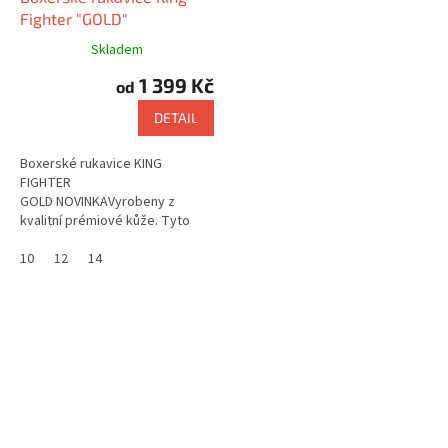
A
Fighter "GOLD"
R
M
A
Skladem
1 399 Kč
od
DETAIL
Boxerské rukavice KING
FIGHTER
GOLD NOVINKAVyrobeny z
kvalitní prémiové kůže. Tyto
boxerské rukavice, můžete
použít pro závodní, i tréninkové
10
12
14
účely. Použití na box, muay...