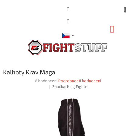
Přejít
na
obsah
NÁKUP
KOŠÍK
Kalhoty Krav Maga
Průměrné
8 hodnocení
Podrobnosti hodnocení
hodnocení
Značka:
King Fighter
produktu
je
4,8
z
5
hvězdiček.