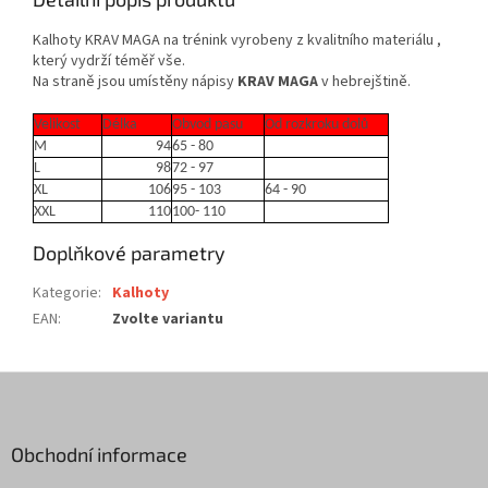
Kalhoty KRAV MAGA na trénink vyrobeny z kvalitního materiálu ,
který vydrží téměř vše.
Na straně jsou umístěny nápisy
KRAV MAGA
v hebrejštině.
Velikost
Délka
Obvod pasu
Od rozkroku dolů
M
94
65 - 80
L
98
72 - 97
XL
106
95 - 103
64 - 90
XXL
110
100- 110
Doplňkové parametry
Kategorie
:
Kalhoty
EAN
:
Zvolte variantu
Z
á
p
a
Obchodní informace
t