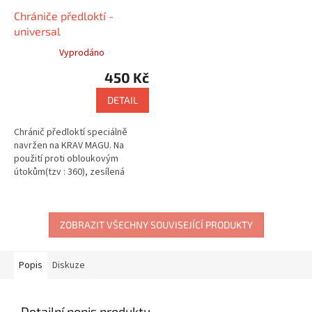
Chrániče předloktí -
universal
Vyprodáno
450 Kč
DETAIL
Chránič předloktí speciálně
navržen na KRAV MAGU. Na
použití proti obloukovým
útokům(tzv : 360), zesílená
verze.Materiál: CONDURA
ZOBRAZIT VŠECHNY SOUVISEJÍCÍ PRODUKTY
Popis
Diskuze
Detailní popis produktu