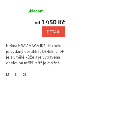
Skladem
1 450 Kč
od
DETAIL
Helma KRAV MAGA IDF . Na helmu
je vydaný certifikát CEHelma IDF
je z umělé kůže a je vybavena
ocelovou mříží. Mříž je možné
sundat a používat na
sparing.Výrobce: KING FIGHTER
M
L
XL