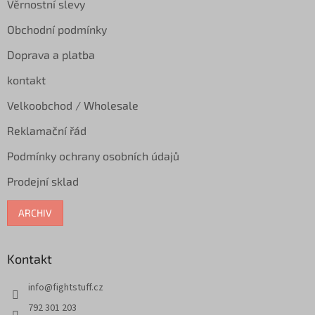
Věrnostní slevy
í
Obchodní podmínky
Doprava a platba
kontakt
Velkoobchod / Wholesale
Reklamační řád
Podmínky ochrany osobních údajů
Prodejní sklad
ARCHIV
Kontakt
info
@
fightstuff.cz
792 301 203