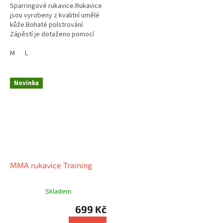
Sparringové rukavice.Rukavice
jsou vyrobeny z kvalitní umělé
kůže.Bohaté polstrování.
Zápěstí je dotaženo pomocí
širokého pásku, který je
vybaven suchým zipem.
M
L
Využití:...
Novinka
MMA rukavice Training
Skladem
699 Kč