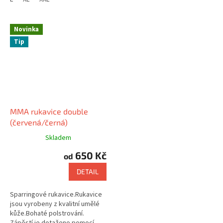
Novinka
Tip
MMA rukavice double
(červená/černá)
Skladem
650 Kč
od
DETAIL
Sparringové rukavice.Rukavice
jsou vyrobeny z kvalitní umělé
kůže.Bohaté polstrování.
Zápěstí je dotaženo pomocí