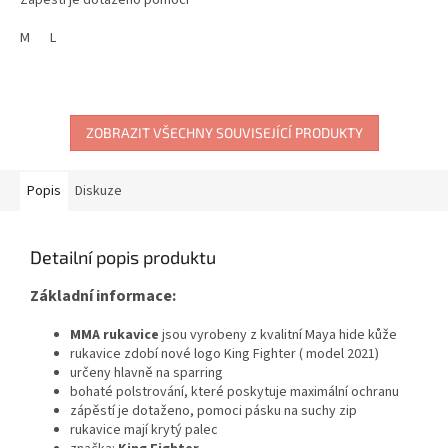
širokého pásku, který je
vybaven suchým zipem.
M
L
Využití:...
ZOBRAZIT VŠECHNY SOUVISEJÍCÍ PRODUKTY
Popis
Diskuze
Detailní popis produktu
Základní informace:
MMA rukavice
jsou vyrobeny z kvalitní Maya hide kůže
rukavice zdobí nové logo King Fighter ( model 2021)
určeny hlavně na sparring
bohaté polstrování, které poskytuje maximální ochranu
zápěstí je dotaženo, pomoci pásku na suchy zip
rukavice mají krytý palec