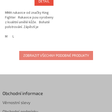
DETAIL
MMA rukavice od značky King
Fighter Rukavice jsou vyrobeny
z kvalitní umělé kůže. Bohaté
polstrování. Zápěstí je
dotaženo , pomoci pásku na...
M
L
ZOBRAZIT VŠECHNY PODOBNÉ PRODUKTY
Z
á
p
a
Obchodní informace
t
Věrnostní slevy
í
Obchodní podmínky