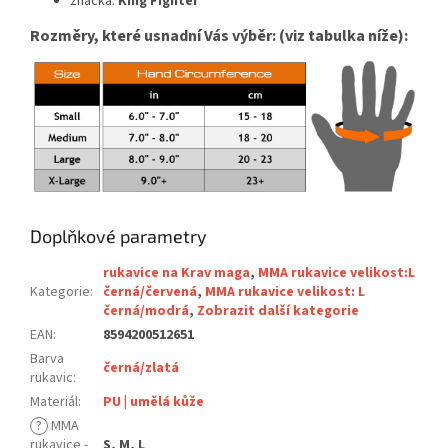
značka:
King Fighter
Rozměry, které usnadní Vás výběr: (viz tabulka níže):
Doplňkové parametry
rukavice na Krav maga
,
MMA rukavice velikost:L
Kategorie
:
černá/červená
,
MMA rukavice velikost: L
černá/modrá
,
Zobrazit další kategorie
EAN
:
8594200512651
Barva
černá/zlatá
rukavic
:
Materiál
:
PU | umělá kůže
?
MMA
rukavice -
S, M, L