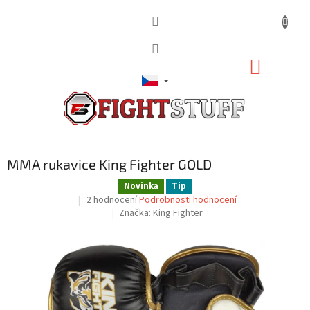
Přejít
na
obsah
NÁKUP
KOŠÍK
MMA rukavice King Fighter GOLD
Novinka
Tip
Průměrné
2 hodnocení
Podrobnosti hodnocení
hodnocení
Značka:
King Fighter
produktu
je
5,0
z
5
hvězdiček.