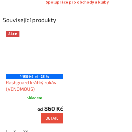
Spolupráce pro obchody a kluby
Související produkty
Akce
až
1 150 Kč
–25 %
Rashguard krátký rukáv
(VENOMOUS)
Skladem
860 Kč
od
DETAIL
L
XL
XXL