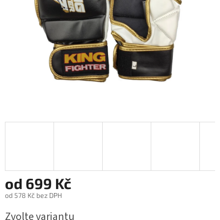
od
699 Kč
od
578 Kč
bez DPH
Měrná
Zvolte variantu
cena: