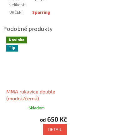
velikost:
:
URČENÍ
:
Sparring
Novinka
Tip
MMA rukavice double
(modrá/černá)
Skladem
650 Kč
od
DETAIL