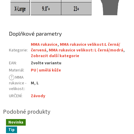
Doplňkové parametry
MMA rukavice
,
MMA rukavice velikost:L černá/
Kategorie
:
červená
,
MMA rukavice velikost: L černá/modrá
,
Zobrazit další kategorie
EAN
:
Zvolte variantu
Materiál
:
PU | umělá kůže
?
MMA
rukavice -
M, L
velikost:
:
URČENÍ
:
Závody
Novinka
Tip