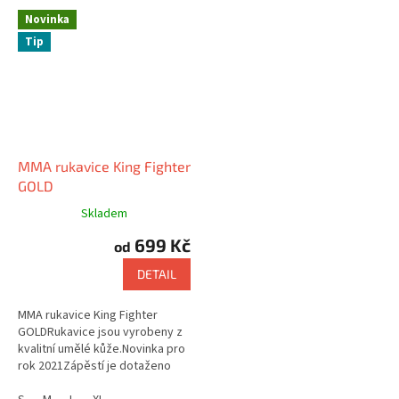
Novinka
Tip
MMA rukavice King Fighter
GOLD
Skladem
699 Kč
od
DETAIL
MMA rukavice King Fighter
GOLDRukavice jsou vyrobeny z
kvalitní umělé kůže.Novinka pro
rok 2021Zápěstí je dotaženo
pomocí širokého pásku, který je