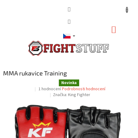
Přejít
na
obsah
NÁKUP
KOŠÍK
MMA rukavice Training
Novinka
Průměrné
1 hodnocení
Podrobnosti hodnocení
hodnocení
Značka:
King Fighter
produktu
je
5,0
z
5
hvězdiček.