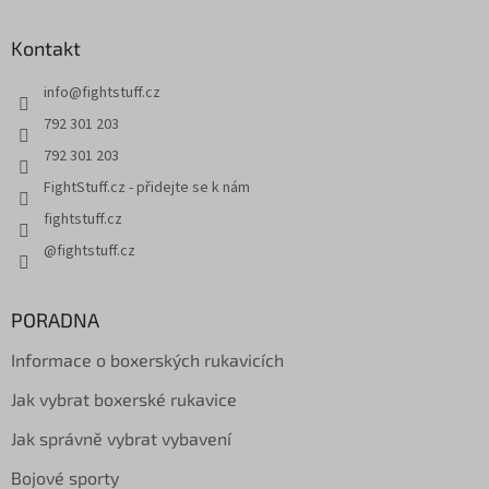
Kontakt
info
@
fightstuff.cz
792 301 203
792 301 203
FightStuff.cz - přidejte se k nám
fightstuff.cz
@fightstuff.cz
PORADNA
Informace o boxerských rukavicích
Jak vybrat boxerské rukavice
Jak správně vybrat vybavení
Bojové sporty