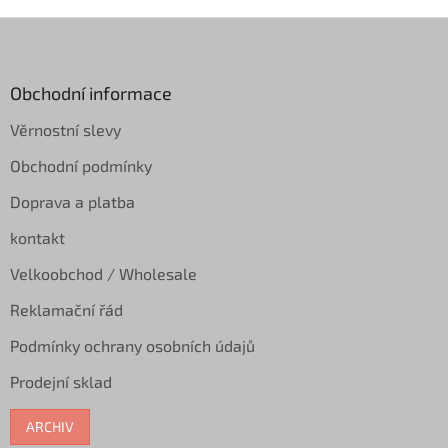
Z
á
p
a
Obchodní informace
t
Věrnostní slevy
í
Obchodní podmínky
Doprava a platba
kontakt
Velkoobchod / Wholesale
Reklamační řád
Podmínky ochrany osobních údajů
Prodejní sklad
ARCHIV