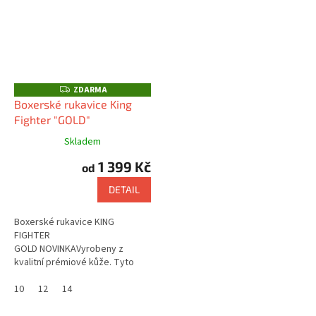
ZDARMA
Z
D
Boxerské rukavice King
A
Fighter "GOLD"
R
M
A
Skladem
1 399 Kč
od
DETAIL
Boxerské rukavice KING
FIGHTER
GOLD NOVINKAVyrobeny z
kvalitní prémiové kůže. Tyto
boxerské rukavice, můžete
použít pro závodní, i tréninkové
10
12
14
účely. Použití na box, muay...