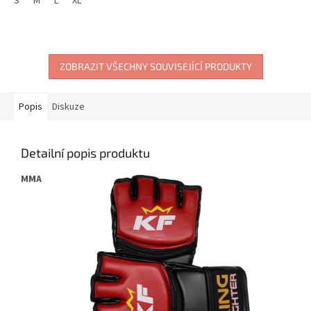
vybaven suchým zipem....
S
M
L
XL
ZOBRAZIT VŠECHNY SOUVISEJÍCÍ PRODUKTY
Popis
Diskuze
Detailní popis produktu
MMA