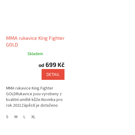
MMA rukavice King Fighter
GOLD
Skladem
699 Kč
od
DETAIL
MMA rukavice King Fighter
GOLDRukavice jsou vyrobeny z
kvalitní umělé kůže.Novinka pro
rok 2021Zápěstí je dotaženo
pomocí širokého pásku, který je
vybaven suchým zipem....
S
M
L
XL