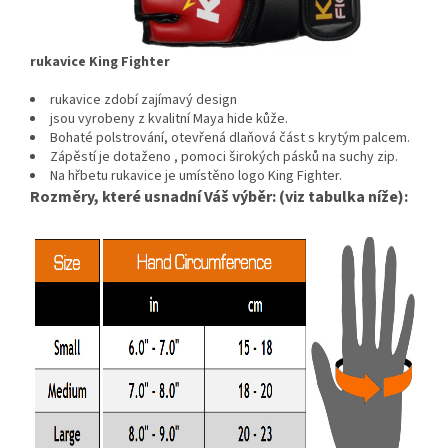
rukavice King Fighter
rukavice zdobí zajímavý design
jsou vyrobeny z kvalitní Maya hide kůže.
Bohaté polstrování, otevřená dlaňová část s krytým palcem.
Zápěstí je dotaženo , pomoci širokých pásků na suchy zip.
Na hřbetu rukavice je umístěno logo King Fighter.
Rozměry, které usnadní Váš výběr: (viz tabulka níže):