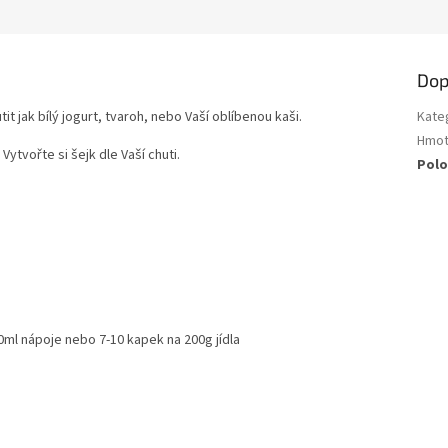
Dop
 jak bílý jogurt, tvaroh, nebo Vaší oblíbenou kaši.
Kate
Hmot
ytvořte si šejk dle Vaší chuti.
Polo
ml nápoje nebo 7-10 kapek na 200g jídla