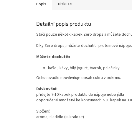
Popis
Diskuze
Detailní popis produktu
Stačí pouze několik kapek Zero drops a můžete dochutit
Díky Zero drops, můžete dochutit i proteinové nápoje. V
Můžete dochutit:
kaše , kávy, bílý jogurt, tvaroh, palačinky
Ochucovadlo neovlivňuje obsah cukru v pokrmu.
Dávkování:
přidejte 7-10 kapek produktu do nápoje nebo jídla
doporučené množství ke konzumaci: 7-10 kapek na 330
Složení:
aroma, sladidlo (sukraloze)