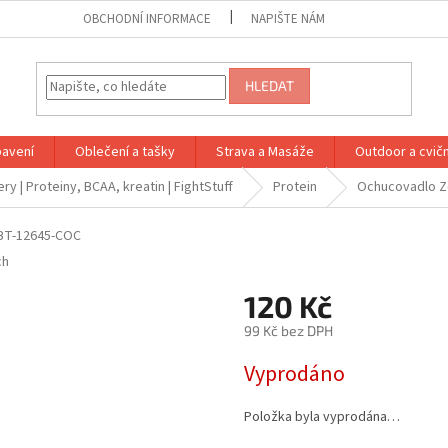
OBCHODNÍ INFORMACE
NAPIŠTE NÁM
HLEDAT
bavení
Oblečení a tašky
Strava a Masáže
Outdoor a cvič
ry | Proteiny, BCAA, kreatin | FightStuff
Protein
Ochucovadlo Z
BT-12645-COC
ch
120 Kč
99 Kč bez DPH
Měrná
Vyprodáno
cena:
Položka byla vyprodána…