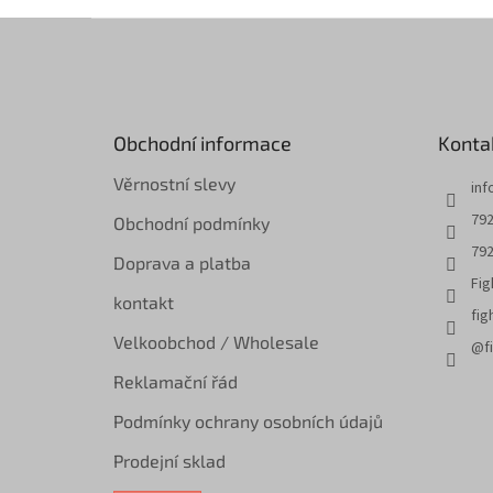
Z
á
p
a
t
Obchodní informace
Konta
í
Věrnostní slevy
inf
792
Obchodní podmínky
792
Doprava a platba
Fig
kontakt
fig
Velkoobchod / Wholesale
@fi
Reklamační řád
Podmínky ochrany osobních údajů
Prodejní sklad