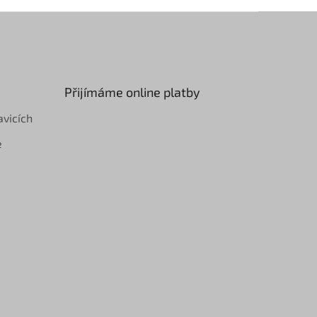
Přijímáme online platby
avicích
e