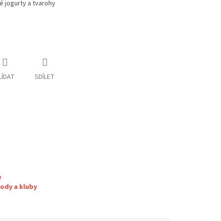
é jogurty a tvarohy
LÍDAT
SDÍLET
e
ody a kluby