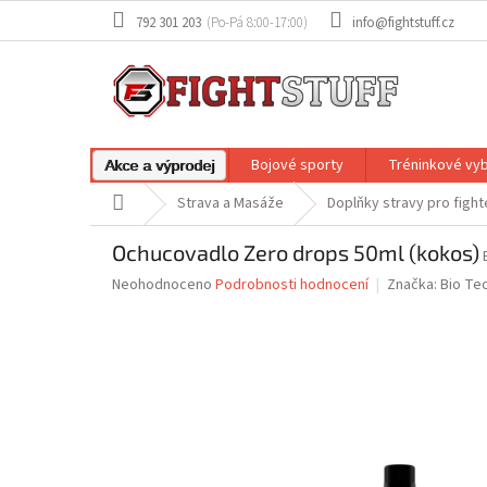
Přejít
792 301 203
info@fightstuff.cz
na
obsah
Bojové sporty
Tréninkové vy
Akce a výprodej
Domů
Strava a Masáže
Doplňky stravy pro fighte
Ochucovadlo Zero drops 50ml (kokos)
Průměrné
Neohodnoceno
Podrobnosti hodnocení
Značka:
Bio Te
hodnocení
produktu
je
0,0
z
5
hvězdiček.