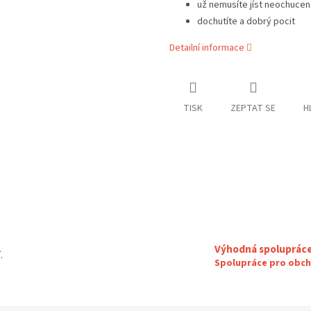
už nemusíte jíst neochucen
dochutíte a dobrý pocit
Detailní informace
TISK
ZEPTAT SE
H
Výhodná spoluprác
.
Spolupráce pro obch