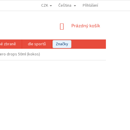
CZK
Čeština
Přihlášení
NÁKUPNÍ
Prázdný košík
KOŠÍK
né zbraně
dle sportů
Značky
ero drops 50ml (kokos)