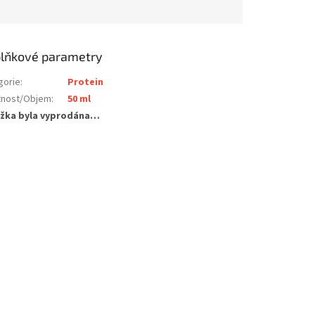
lňkové parametry
gorie
:
Protein
nost/Objem
:
50 ml
žka byla vyprodána…